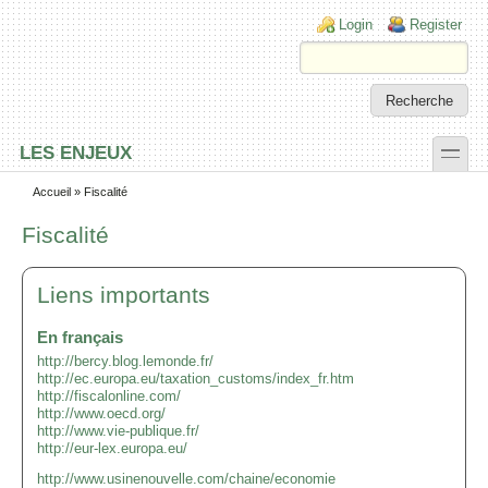
Skip to main content
Skip to search
Login links
Login
Register
toggle
LES ENJEUX
Secondary menu
Accueil
» Fiscalité
Fiscalité
Liens importants
En français
http://bercy.blog.lemonde.fr/
http://ec.europa.eu/taxation_customs/index_fr.htm
http://fiscalonline.com/
http://www.oecd.org/
http://www.vie-publique.fr/
http://eur-lex.europa.eu/
http://www.usinenouvelle.com/chaine/economie