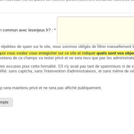
 en commun avec lesenjeux.fr? :
*
s répétées de spam sur le site, nous sommes obligés de filtrer manuellement
quoi vous voulez vous enregistrer sur ce site et indiquer
quels sont vos obje
ontenu de ce champs va rester privé et ne sera revu que pas les administrate
es excuses pour cette formalité. S'il n'y avait pas tant de spammeurs ni de sp
ifié: sans captcha, sans l'intervention d'administrateurs, et sans même de véri
 sera maintenu privé et ne sera pas affiché publiquement.