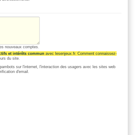
 les nouveaux comptes.
ctifs et intérêts commun
avec lesenjeux.fr. Comment connaissez-
urs du site.
ambots sur l'internet, l'interaction des usagers avec les sites web
fication d'email.