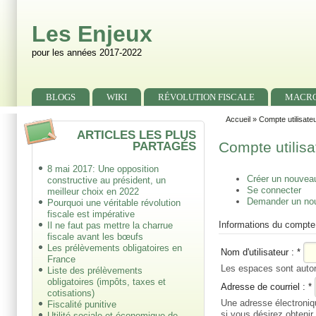
Skip to main content
Skip to search
Les Enjeux
pour les années 2017-2022
Primary menu
BLOGS
WIKI
RÉVOLUTION FISCALE
MACR
Secondary menu
Accueil
»
Compte utilisate
ARTICLES LES PLUS
PARTAGÉS
Compte utilisa
8 mai 2017: Une opposition
Créer un nouvea
constructive au président, un
Se connecter
meilleur choix en 2022
Demander un no
Pourquoi une véritable révolution
fiscale est impérative
Informations du compte
Il ne faut pas mettre la charrue
fiscale avant les bœufs
Les prélèvements obligatoires en
Nom d'utilisateur :
*
France
Les espaces sont autori
Liste des prélèvements
obligatoires (impôts, taxes et
Adresse de courriel :
*
cotisations)
Une adresse électroniq
Fiscalité punitive
si vous désirez obteni
Utilité sociale et économique de