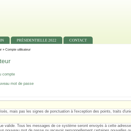
ON
PRÉSIDENTIELLE 2022
CONTACT
ur
» Compte utilisateur
teur
u compte
uveau mot de passe
sés, mais pas les signes de ponctuation à l'exception des points, traits d'un
ue valide. Tous les messages de ce système seront envoyés à cette adresse. 
r un nouveau mot de passe ou recevoir personnellement certaines nouvelles o