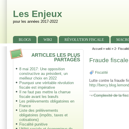
Skip to main content
Skip to search
Les Enjeux
pour les années 2017-2022
Primary menu
BLOGS
WIKI
RÉVOLUTION FISCALE
MACR
Secondary menu
Accueil
»
wiki
»
2- Fiscalit
ARTICLES LES PLUS
PARTAGÉS
Fraude fiscale
8 mai 2017: Une opposition
Fiscalité
constructive au président, un
meilleur choix en 2022
Lutte contre la fraude f
Pourquoi une véritable révolution
http://bercy.blog.lemonde
fiscale est impérative
Il ne faut pas mettre la charrue
‹ Complexité de la fisc
fiscale avant les bœufs
Les prélèvements obligatoires en
France
Liste des prélèvements
obligatoires (impôts, taxes et
cotisations)
Fiscalité punitive
Utilité sociale et économique de