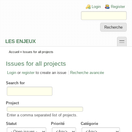
Skip to main content
Skip to search
Login links
Login
Register
toggle
LES ENJEUX
Secondary menu
Accueil
» Issues for all projects
Issues for all projects
Login
or
register
to create an issue
Recherche avancée
Search for
Project
Enter a comma separated list of projects.
Statut
Priorité
Catégorie