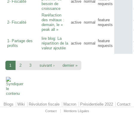
2- Fiscalité
active
normal
besoin de
requests
croissance
Raréfaction
des métaux :
feature
2- Fiscalité
active
normal
demain, le «
requests
peak all »
lire blog: La
1- Partage des
feature
répartition de la
active
normal
profits
requests
valeur ajoutée
1
2
3
suivant ›
dernier »
Primary menu
Blogs
Wiki
Révolution fiscale
Macron
Présidentielle 2022
Contact
Contact
Mentions Légales