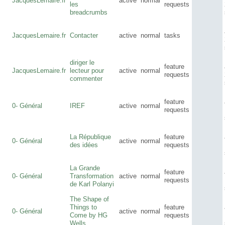
JacquesLemaire.fr
active
normal
les
requests
breadcrumbs
JacquesLemaire.fr
Contacter
active
normal
tasks
diriger le
feature
JacquesLemaire.fr
lecteur pour
active
normal
requests
commenter
feature
0- Général
IREF
active
normal
requests
La République
feature
0- Général
active
normal
des idées
requests
La Grande
feature
0- Général
Transformation
active
normal
requests
de Karl Polanyi
The Shape of
Things to
feature
0- Général
active
normal
Come by HG
requests
Wells