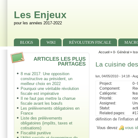
Skip to main content
Skip to search
Les Enjeux
pour les années 2017-2022
Primary menu
BLOGS
WIKI
RÉVOLUTION FISCALE
MACR
Secondary menu
Accueil
»
0- Général
»
Iss
ARTICLES LES PLUS
PARTAGÉS
La cuisine des
8 mai 2017: Une opposition
lun, 04/05/2010 - 14:18 - Au
constructive au président, un
Project:
0- 
meilleur choix en 2022
Component:
Re
Pourquoi une véritable révolution
Catégorie:
fea
fiscale est impérative
Priorité:
no
Il ne faut pas mettre la charrue
Assigned:
Un
fiscale avant les bœufs
Statut:
act
Les prélèvements obligatoires en
Related pages:
#1
France
Liste des prélèvements
définition de l'inflation
obligatoires (impôts, taxes et
Vous devez
vous id
cotisations)
Fiscalité punitive
Utilité sociale et économique de