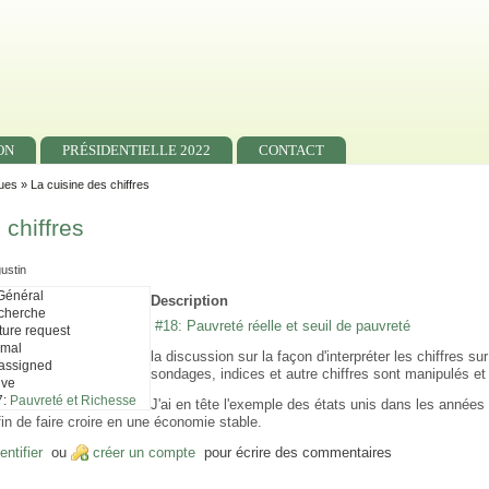
ON
PRÉSIDENTIELLE 2022
CONTACT
ues
» La cuisine des chiffres
 chiffres
gustin
Général
Description
cherche
#18: Pauvreté réelle et seuil de pauvreté
ture request
rmal
la discussion sur la façon d'interpréter les chiffres s
assigned
sondages, indices et autre chiffres sont manipulés et
ive
7:
Pauvreté et Richesse
J'ai en tête l'exemple des états unis dans les années 1
 afin de faire croire en une économie stable.
entifier
ou
créer un compte
pour écrire des commentaires