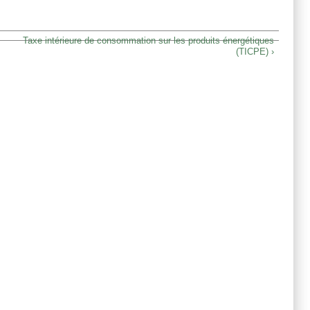
Taxe intérieure de consommation sur les produits énergétiques
(TICPE) ›