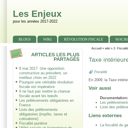
Skip to main content
Skip to search
Les Enjeux
pour les années 2017-2022
Primary menu
BLOGS
WIKI
RÉVOLUTION FISCALE
MACR
Secondary menu
Accueil
»
wiki
»
2- Fiscalit
ARTICLES LES PLUS
PARTAGÉS
Taxe intérieu
8 mai 2017: Une opposition
Fiscalité
constructive au président, un
meilleur choix en 2022
En 2009, la Taxe intéri
Pourquoi une véritable révolution
fiscale est impérative
Voir aussi
Il ne faut pas mettre la charrue
fiscale avant les bœufs
Documentation
Les prélèvements obligatoires en
Les prélèvements
France
Liste des prélève
Liste des prélèvements
obligatoires (impôts, taxes et
Liens externes
cotisations)
Fiscalité punitive
La fiscalité du g
Utilité sociale et économique de