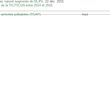
gaz naturel augmente de 65,8%
, 22 déc. 2015.
if de la TIC/TICGN entre 2014 et 2016
.
s activités polluantes (TGAP)
haut