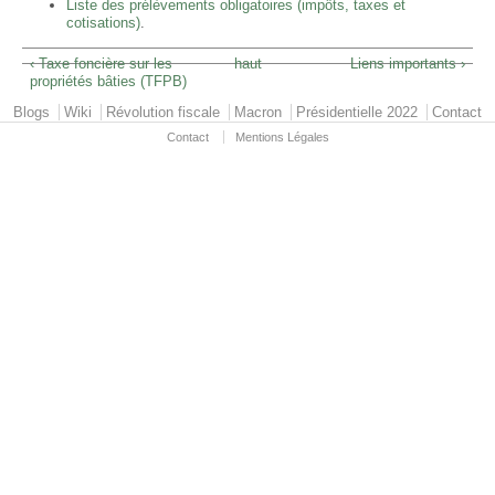
Liste des prélèvements obligatoires (impôts, taxes et
cotisations)
.
‹ Taxe foncière sur les
haut
Liens importants ›
propriétés bâties (TFPB)
Primary menu
Blogs
Wiki
Révolution fiscale
Macron
Présidentielle 2022
Contact
Contact
Mentions Légales