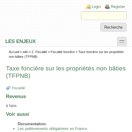
Skip to main content
Skip to search
Login links
Login
Register
toggle
LES ENJEUX
Secondary menu
Accueil
»
wiki
»
2- Fiscalité
»
Fiscalité foncière
» Taxe foncière sur les propriétés
non bâties (TFPNB)
Taxe foncière sur les propriétés non bâties
(TFPNB)
Fiscalité
Revenus
à faire.
Voir aussi
Documentation:
Les prélèvements obligatoires en France
.