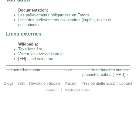
Documentation:
Les prélèvements obligatoires en France
.
Liste des prélèvements obligatoires (impôts, taxes et
cotisations)
.
Liens externes
Wikipédia:
Taxe foncière
.
Valeur locative cadastrale
.
[EN]
Land value tax
.
‹ Taxe d'habitation
haut
Taxe foncière sur les
propriétés bâties (TFPB) ›
Primary menu
Blogs
Wiki
Révolution fiscale
Macron
Présidentielle 2022
Contact
Contact
Mentions Légales