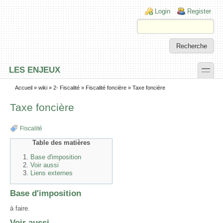
Skip to main content
Skip to search
Login links
Login
Register
toggle
LES ENJEUX
Secondary menu
Accueil
»
wiki
»
2- Fiscalité
»
Fiscalité foncière
» Taxe foncière
Taxe foncière
Fiscalité
Table des matières
Base d'imposition
Voir aussi
Liens externes
Base d'imposition
à faire.
Voir aussi