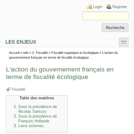
Skip to main content
Skip to search
Login links
Login
Register
toggle
LES ENJEUX
Secondary menu
Accueil
»
wiki
»
2- Fiscalité
»
Fiscalité organique et écologique
» L'action du
gouvernement français en terme de fiscalité écologique
L'action du gouvernement français en
terme de fiscalité écologique
Fiscalité
Table des matières
Sous la présidence de
Nicolas Sarkozy
Sous la présidence de
François Hollande
Liens externes