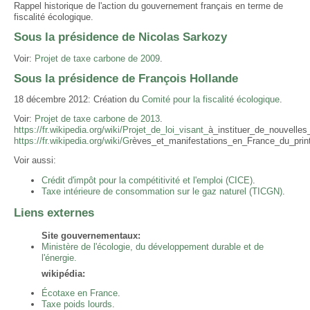
Rappel historique de l'action du gouvernement français en terme de
fiscalité écologique.
Sous la présidence de Nicolas Sarkozy
Voir:
Projet de taxe carbone de 2009
.
Sous la présidence de François Hollande
18 décembre 2012: Création du
Comité pour la fiscalité écologique
.
Voir:
Projet de taxe carbone de 2013
.
https://fr.wikipedia.org/wiki/Projet_de_loi_visant_
à_instituer_de_nouvelles
https://fr.wikipedia.org/wiki/Gr
èves_et_manifestations_en_France_du_pri
Voir aussi:
Crédit d'impôt pour la compétitivité et l'emploi (CICE)
.
Taxe intérieure de consommation sur le gaz naturel (TICGN)
.
Liens externes
Site gouvernementaux:
Ministère de l'écologie, du développement durable et de
l'énergie.
wikipédia:
Écotaxe en France
.
Taxe poids lourds
.