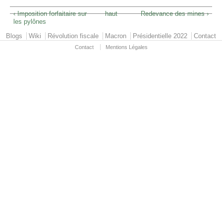
‹ Imposition forfaitaire sur
haut
Redevance des mines ›
les pylônes
Primary menu
Blogs
Wiki
Révolution fiscale
Macron
Présidentielle 2022
Contact
Contact
Mentions Légales