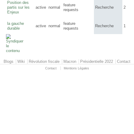
Position des
feature
partis sur les
active
normal
Recherche
2
requests
Enjeux
la gauche
feature
active
normal
Recherche
1
durable
requests
Primary menu
Blogs
Wiki
Révolution fiscale
Macron
Présidentielle 2022
Contact
Contact
Mentions Légales