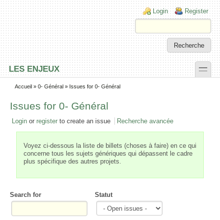
Skip to main content
Skip to search
Login links
Login
Register
toggle
LES ENJEUX
Secondary menu
Accueil
»
0- Général
» Issues for 0- Général
Issues for 0- Général
Login
or
register
to create an issue
Recherche avancée
Voyez ci-dessous la liste de billets (choses à faire) en ce qui
concerne tous les sujets génériques qui dépassent le cadre
plus spécifique des autres projets.
Search for
Statut