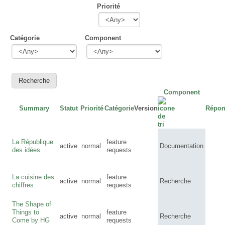
Priorité
Catégorie
Component
Component
Summary
Statut
Priorité
Catégorie
Version
Répon
La République
feature
active
normal
Documentation
des idées
requests
La cuisine des
feature
active
normal
Recherche
chiffres
requests
The Shape of
Things to
feature
active
normal
Recherche
Come by HG
requests