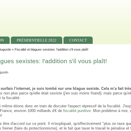
ON
PRÉSIDENTIELLE 2022
CONTACT
Augustin
» Fiscalité et blagues sexistes: l'addition s'il vous plaît!
agues sexistes: l'addition s'il vous plaît!
gustin
surfais l'internet, je suis tombé sur une blague sexiste. Cela m'a fait très
s non plus parce qu'elle était sexiste (j'en suis moins friand); mais parce qu
la fiscalité.
 même étions donc en train de discuter l'aspect répressif de la fiscalité. J'ex
n France, environ 1000 milliards d'€ de
fiscalité punitive
. Mon problème à moi, di
e!
 être d'accord sur ce point. Il m'expliquait, qu'effectivement "plus on taxe 
 freiner (faire du protectionnisme), et le fait que taxer le travail le pénalise e