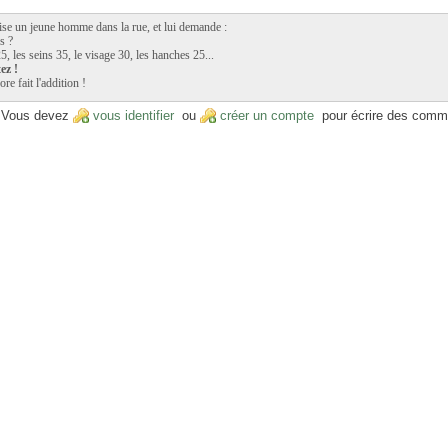
ise un jeune homme dans la rue, et lui demande :
s ?
5, les seins 35, le visage 30, les hanches 25...
ez !
ore fait l'addition !
Vous devez
vous identifier
ou
créer un compte
pour écrire des comm