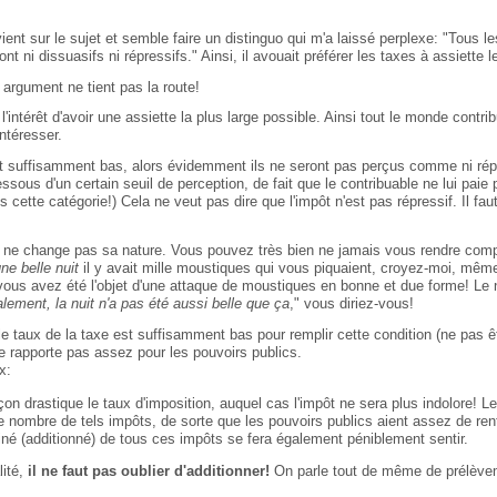
ient sur le sujet et semble faire un distinguo qui m'a laissé perplexe: "Tous 
nt ni dissuasifs ni répressifs." Ainsi, il avouait préférer les taxes à assiette 
t argument ne tient pas la route!
'intérêt d'avoir une assiette la plus large possible. Ainsi tout le monde contrib
intéresser.
ont suffisamment bas, alors évidemment ils ne seront pas perçus comme ni répre
dessous d'un certain seuil de perception, de fait que le contribuable ne lui pa
ans cette catégorie!) Cela ne veut pas dire que l'impôt n'est pas répressif. Il fa
ôt ne change pas sa nature. Vous pouvez très bien ne jamais vous rendre comp
ne belle nuit
il y avait mille moustiques qui vous piquaient, croyez-moi, mêm
ous avez été l'objet d'une attaque de moustiques en bonne et due forme! Le
alement, la nuit n'a pas été aussi belle que ça
," vous diriez-vous!
le taux de la taxe est suffisamment bas pour remplir cette condition (ne pas 
 rapporte pas assez pour les pouvoirs publics.
x:
açon drastique le taux d'imposition, auquel cas l'impôt ne sera plus indolore!
e nombre de tels impôts, de sorte que les pouvoirs publics aient assez de re
biné (additionné) de tous ces impôts se fera également péniblement sentir.
lité,
il ne faut pas oublier d'additionner!
On parle tout de même de prélèveme