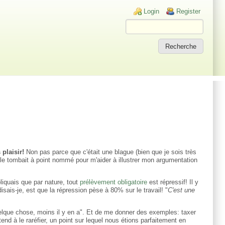
Login links
Login
Register
 plaisir!
Non pas parce que c'était une blague (bien que je sois très
'elle tombait à point nommé pour m'aider à illustrer mon argumentation
pliquais que par nature, tout
prélèvement obligatoire
est répressif! Il y
sais-je, est que la répression pèse à 80% sur le travail! "
C'est une
quelque chose, moins il y en a". Et de me donner des exemples: taxer
t tend à le raréfier, un point sur lequel nous étions parfaitement en