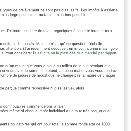
les types de prélèvement ne sont pas dissuasifs. Les impôts à assiette
le plus large possible et au taux le plus bas possible.
ue. J'ai toute une liste de taxes organiques à assiette large et taux
ssifs ni dissuasifs. Mais ce n'est qu'une question d'échelle:
ie pas attention. (J'ai récemment découvert un impôt inconnu mais rigolo
ut surtout considérer
l'élasticité ou la plasticité d'un marché par rapport
te qu'un moustique vous a piqué au milieu de la nuit pendant que
e si vous avez le sommeil profond, au beau matin, vous vous rendrez
 nombre de piqûres de moustique ne change pas la nature de chaque
être perçue comme répressive ni dissuasive), alors
 Les contribuables commencerons à râler.
ntrées même si chaque impôt individuel a un taux très bas, auquel
nts obligatoires qui ont pour total la somme rondelette de 1000