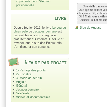
importants pour l'élection
présidentielle
Une vieille dame
cro
- Quel âge me donnez-vou
- Les jambes 30, les bras 2
- Oh !
Mais vous me flatt
LIVRE
- Attendez ! Je n'ai pas enc
Depuis février 2012, le livre
Le cou du
Blog de Augustin
chien pelé
de
Jacques Lemaire
est
disponible dans son intégrité et
gratuitement sur internet. Lisez-le et
revenez sur le site des Enjeux afin
d'en discuter son contenu.
À FAIRE PAR PROJET
1- Partage des profits
2- Fiscalité
3- Mode de scrutin
Anglais
Général
JacquesLemaire.fr
Site Web
Vidéos et documentaires