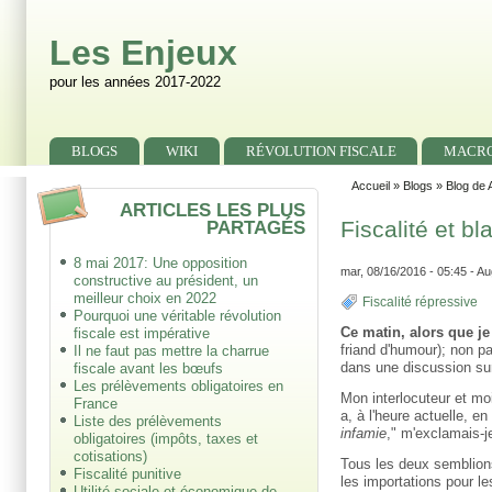
Skip to main content
Skip to search
Les Enjeux
pour les années 2017-2022
Primary menu
BLOGS
WIKI
RÉVOLUTION FISCALE
MACR
Secondary menu
Accueil
»
Blogs
»
Blog de 
ARTICLES LES PLUS
PARTAGÉS
Fiscalité et bl
8 mai 2017: Une opposition
mar, 08/16/2016 - 05:45 - Au
constructive au président, un
meilleur choix en 2022
Fiscalité répressive
Pourquoi une véritable révolution
Ce matin, alors que je 
fiscale est impérative
friand d'humour); non pa
Il ne faut pas mettre la charrue
dans une discussion sur 
fiscale avant les bœufs
Les prélèvements obligatoires en
Mon interlocuteur et moi
France
a, à l'heure actuelle, e
Liste des prélèvements
infamie
," m'exclamais-j
obligatoires (impôts, taxes et
cotisations)
Tous les deux semblions
Fiscalité punitive
les importations pour les
Utilité sociale et économique de