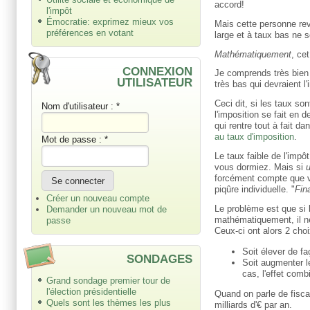
accord!
l'impôt
Émocratie: exprimez mieux vos
Mais cette personne rev
préférences en votant
large et à taux bas ne so
Mathématiquement
, ce
CONNEXION
Je comprends très bien l
UTILISATEUR
très bas qui devraient l'
Ceci dit, si les taux s
Nom d'utilisateur :
*
l'imposition se fait en 
qui rentre tout à fait d
au taux d'imposition
.
Mot de passe :
*
Le taux faible de l'imp
vous dormiez. Mais si
u
forcément compte que v
piqûre individuelle. "
Fin
Créer un nouveau compte
Le problème est que si 
Demander un nouveau mot de
mathématiquement, il ne
passe
Ceux-ci ont alors 2 choi
Soit élever de f
SONDAGES
Soit augmenter l
cas, l'effet com
Grand sondage premier tour de
l'élection présidentielle
Quand on parle de fisca
Quels sont les thèmes les plus
milliards d'€ par an.