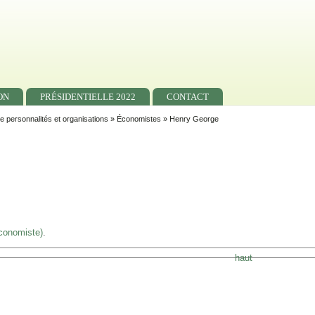
ON
PRÉSIDENTIELLE 2022
CONTACT
e personnalités et organisations
»
Économistes
» Henry George
conomiste)
.
haut