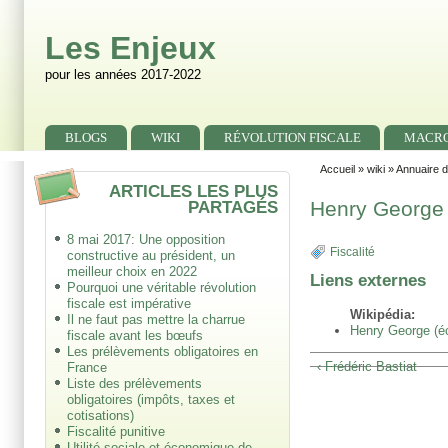
Skip to main content
Skip to search
Les Enjeux
pour les années 2017-2022
Primary menu
BLOGS
WIKI
RÉVOLUTION FISCALE
MACR
Secondary menu
Accueil
»
wiki
»
Annuaire d
ARTICLES LES PLUS
PARTAGÉS
Henry George
8 mai 2017: Une opposition
Fiscalité
constructive au président, un
meilleur choix en 2022
Liens externes
Pourquoi une véritable révolution
fiscale est impérative
Wikipédia:
Il ne faut pas mettre la charrue
Henry George (é
fiscale avant les bœufs
Les prélèvements obligatoires en
‹ Frédéric Bastiat
France
Liste des prélèvements
obligatoires (impôts, taxes et
cotisations)
Fiscalité punitive
Utilité sociale et économique de