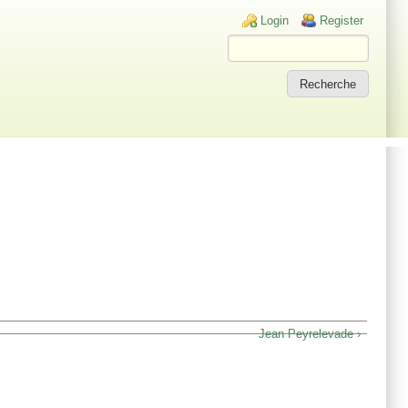
Login links
Login
Register
Jean Peyrelevade ›