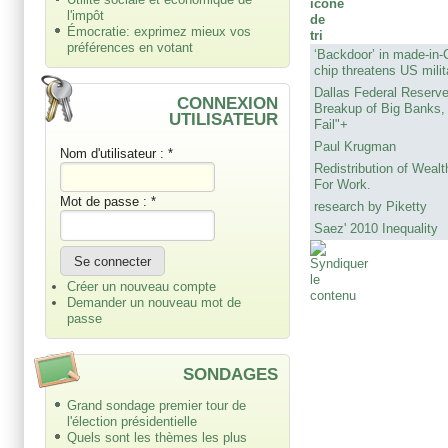
l'impôt
Émocratie: exprimez mieux vos
préférences en votant
‘Backdoor’ in made-in
chip threatens US milit
Dallas Federal Reserve
CONNEXION
Breakup of Big Banks,
UTILISATEUR
Fail"+
Paul Krugman
Nom d'utilisateur :
*
Redistribution of Weal
For Work.
Mot de passe :
*
research by Piketty
Saez' 2010 Inequality
Créer un nouveau compte
Demander un nouveau mot de
passe
SONDAGES
Grand sondage premier tour de
l'élection présidentielle
Quels sont les thèmes les plus