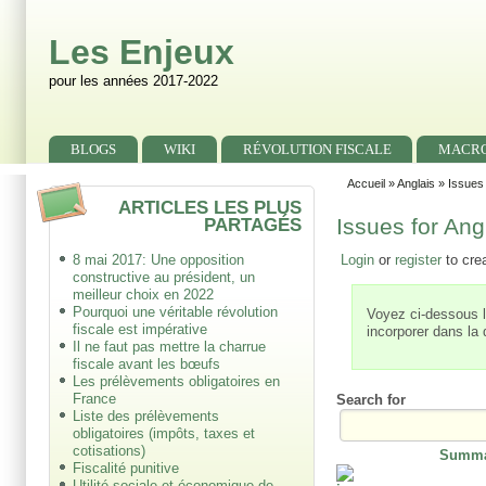
Skip to main content
Skip to search
Les Enjeux
pour les années 2017-2022
Primary menu
BLOGS
WIKI
RÉVOLUTION FISCALE
MACR
Secondary menu
Accueil
»
Anglais
» Issues 
ARTICLES LES PLUS
PARTAGÉS
Issues for Ang
8 mai 2017: Une opposition
Login
or
register
to cre
constructive au président, un
meilleur choix en 2022
Pourquoi une véritable révolution
Voyez ci-dessous la 
fiscale est impérative
incorporer dans la
Il ne faut pas mettre la charrue
fiscale avant les bœufs
Les prélèvements obligatoires en
France
Search for
Liste des prélèvements
obligatoires (impôts, taxes et
cotisations)
Summa
Fiscalité punitive
Utilité sociale et économique de