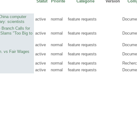
Statut
Priorité
Catégorie
Version
Com
-China computer
active
normal
feature requests
Documen
ary: scientists
 Branch Calls for
 Slams "Too Big to
active
normal
feature requests
Documen
active
normal
feature requests
Documen
th. vs Fair Wages
active
normal
feature requests
Documen
active
normal
feature requests
Recher
active
normal
feature requests
Documen