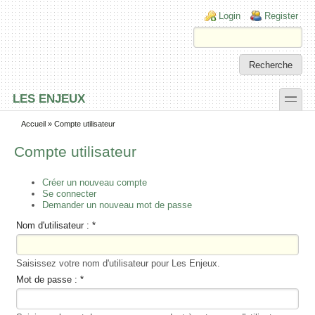
Skip to main content
Skip to search
Login links
Login
Register
toggle
LES ENJEUX
Secondary menu
Accueil
» Compte utilisateur
Compte utilisateur
Créer un nouveau compte
Se connecter
Demander un nouveau mot de passe
Nom d'utilisateur :
*
Saisissez votre nom d'utilisateur pour Les Enjeux.
Mot de passe :
*