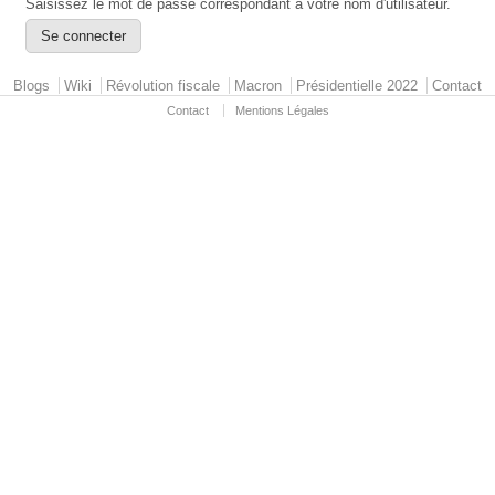
Saisissez le mot de passe correspondant à votre nom d'utilisateur.
Primary menu
Blogs
Wiki
Révolution fiscale
Macron
Présidentielle 2022
Contact
Contact
Mentions Légales