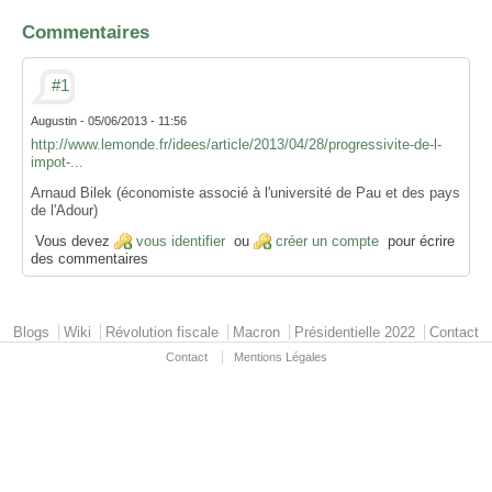
Commentaires
#1
Augustin
-
05/06/2013 - 11:56
http://www.lemonde.fr/idees/article/2013/04/28/progressivite-de-l-
impot-...
Arnaud Bilek (économiste associé à l'université de Pau et des pays
de l'Adour)
Vous devez
vous identifier
ou
créer un compte
pour écrire
des commentaires
Primary menu
Blogs
Wiki
Révolution fiscale
Macron
Présidentielle 2022
Contact
Contact
Mentions Légales