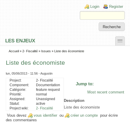
Skip to main content
Skip to search
Login links
Login
Register
toggle
LES ENJEUX
Secondary menu
Accueil
»
2- Fiscalité
»
Issues
» Liste des économiste
Liste des économiste
lun, 05/06/2013 - 11:56 - Augustin
Project:
2- Fiscalité
Jump to:
Component:
Documentation
Catégorie:
feature request
Most recent comment
Priorité:
normal
Assigned:
Unassigned
Description
Statut:
active
Liste des économiste
Project wiki:
2- Fiscalité
Vous devez
vous identifier
ou
créer un compte
pour écrire
des commentaires