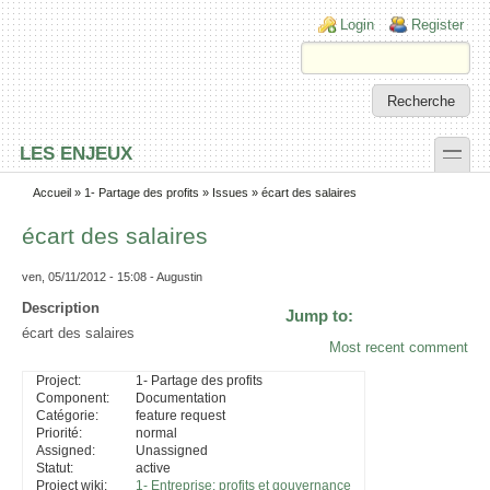
Skip to main content
Skip to search
Login links
Login
Register
toggle
LES ENJEUX
Secondary menu
Accueil
»
1- Partage des profits
»
Issues
» écart des salaires
écart des salaires
ven, 05/11/2012 - 15:08 - Augustin
Description
Jump to:
écart des salaires
Most recent comment
Project:
1- Partage des profits
Component:
Documentation
Catégorie:
feature request
Priorité:
normal
Assigned:
Unassigned
Statut:
active
Project wiki:
1- Entreprise: profits et gouvernance