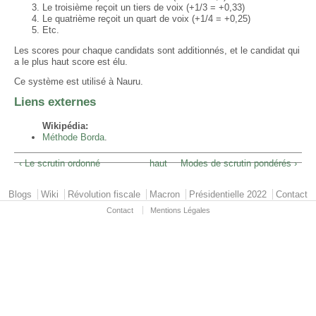
Le troisième reçoit un tiers de voix (+1/3 = +0,33)
Le quatrième reçoit un quart de voix (+1/4 = +0,25)
Etc.
Les scores pour chaque candidats sont additionnés, et le candidat qui
a le plus haut score est élu.
Ce système est utilisé à Nauru.
Liens externes
Wikipédia:
Méthode Borda
.
‹ Le scrutin ordonné
haut
Modes de scrutin pondérés ›
Primary menu
Blogs
Wiki
Révolution fiscale
Macron
Présidentielle 2022
Contact
Contact
Mentions Légales