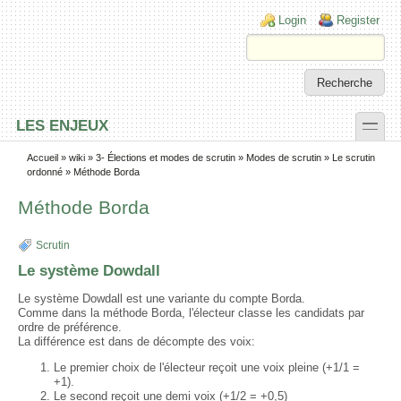
Skip to main content
Skip to search
Login links
Login
Register
toggle
LES ENJEUX
Secondary menu
Accueil
»
wiki
»
3- Élections et modes de scrutin
»
Modes de scrutin
»
Le scrutin
ordonné
» Méthode Borda
Méthode Borda
Scrutin
Le système Dowdall
Le système Dowdall est une variante du compte Borda.
Comme dans la méthode Borda, l'électeur classe les candidats par
ordre de préférence.
La différence est dans de décompte des voix:
Le premier choix de l'électeur reçoit une voix pleine (+1/1 =
+1).
Le second reçoit une demi voix (+1/2 = +0,5)