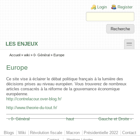
Skip to main content
Skip to search
Login links
Login
Register
toggle
LES ENJEUX
Secondary menu
Accueil
»
wiki
»
0- Général
» Europe
Europe
Ce site vise à éclairer le débat politique français à la lumière des
décisions prises au niveau européen. Vous trouverez de nombreux
articles consacrés à la réforme de la gouvernance économique
européenne.
http://contrelacour.over-blog.fr/
http://www.theorie-du-tout.fr/
‹ 0- Général
haut
Gauche et Droite ›
Primary menu
Blogs
Wiki
Révolution fiscale
Macron
Présidentielle 2022
Contact
Contact
Mentions Légales