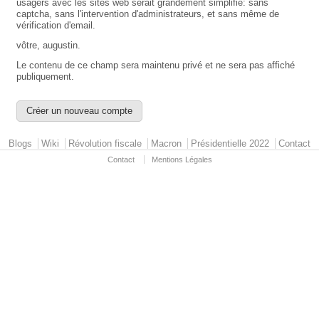
usagers avec les sites web serait grandement simplifié: sans
captcha, sans l'intervention d'administrateurs, et sans même de
vérification d'email.
vôtre, augustin.
Le contenu de ce champ sera maintenu privé et ne sera pas affiché
publiquement.
Primary menu
Blogs
Wiki
Révolution fiscale
Macron
Présidentielle 2022
Contact
Contact
Mentions Légales