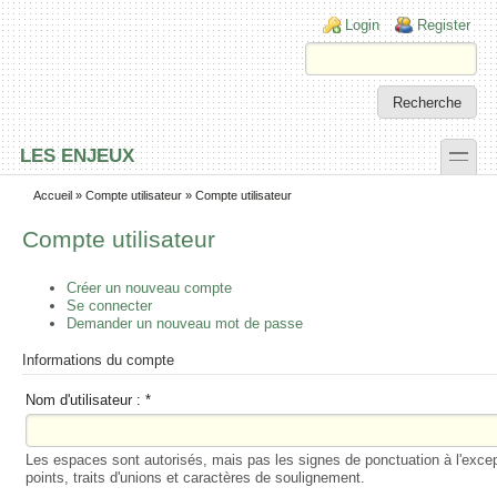
Skip to main content
Skip to search
Login links
Login
Register
toggle
LES ENJEUX
Secondary menu
Accueil
»
Compte utilisateur
» Compte utilisateur
Compte utilisateur
Créer un nouveau compte
Se connecter
Demander un nouveau mot de passe
Informations du compte
Nom d'utilisateur :
*
Les espaces sont autorisés, mais pas les signes de ponctuation à l'exce
points, traits d'unions et caractères de soulignement.