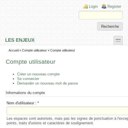
Skip to main content
Skip to search
Login links
Login
Register
toggle
LES ENJEUX
Secondary menu
Accueil
»
Compte utilisateur
» Compte utilisateur
Compte utilisateur
Créer un nouveau compte
Se connecter
Demander un nouveau mot de passe
Informations du compte
Nom d'utilisateur :
*
Les espaces sont autorisés, mais pas les signes de ponctuation à l'exce
points, traits d'unions et caractères de soulignement.