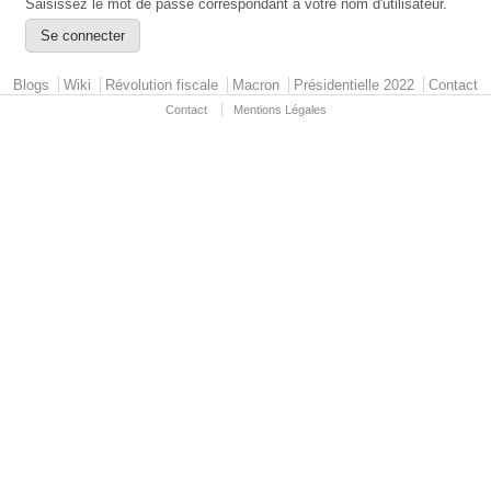
Saisissez le mot de passe correspondant à votre nom d'utilisateur.
Primary menu
Blogs
Wiki
Révolution fiscale
Macron
Présidentielle 2022
Contact
Contact
Mentions Légales