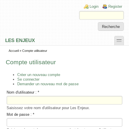
Skip to main content
Skip to search
Login links
Login
Register
toggle
LES ENJEUX
Secondary menu
Accueil
» Compte utilisateur
Compte utilisateur
Créer un nouveau compte
Se connecter
Demander un nouveau mot de passe
Nom d'utilisateur :
*
Saisissez votre nom d'utilisateur pour Les Enjeux.
Mot de passe :
*