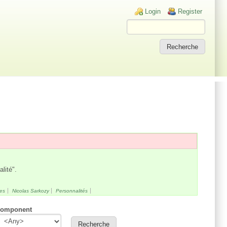
Login links
Login
Register
alité".
res
Nicolas Sarkozy
Personnalités
omponent