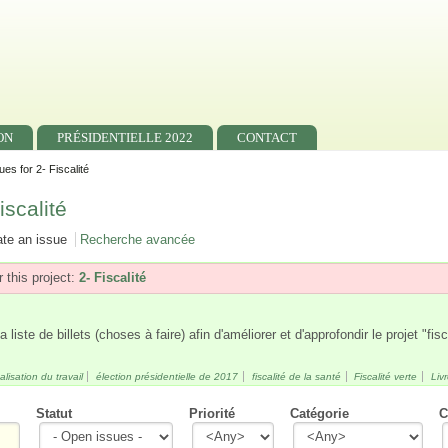
ON
PRÉSIDENTIELLE 2022
CONTACT
ues for 2- Fiscalité
iscalité
ate an issue
Recherche avancée
 this project:
2- Fiscalité
liste de billets (choses à faire) afin d'améliorer et d'approfondir le projet "fisc
alisation du travail
élection présidentielle de 2017
fiscalité de la santé
Fiscalité verte
Liv
Statut
Priorité
Catégorie
C