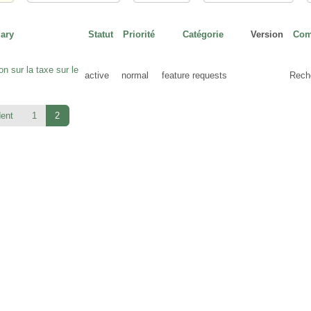
ary
Statut
Priorité
Catégorie
Version
Com
ion sur la taxe sur le
active
normal
feature requests
Rech
dent
1
2