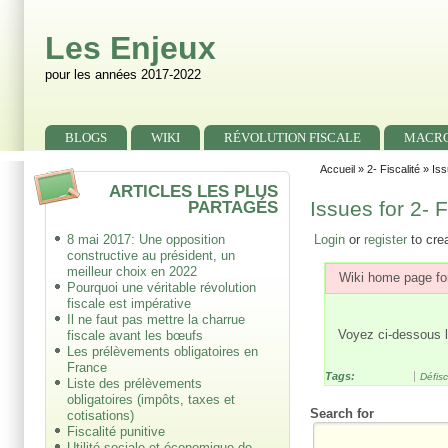
Skip to main content
Skip to search
Les Enjeux
pour les années 2017-2022
Primary menu
BLOGS
WIKI
RÉVOLUTION FISCALE
MACR
Secondary menu
Accueil
»
2- Fiscalité
» Iss
ARTICLES LES PLUS
PARTAGÉS
Issues for 2- F
8 mai 2017: Une opposition
Login
or
register
to cre
constructive au président, un
meilleur choix en 2022
Wiki home page for
Pourquoi une véritable révolution
fiscale est impérative
Il ne faut pas mettre la charrue
Voyez ci-dessous la 
fiscale avant les bœufs
Les prélèvements obligatoires en
France
Tags:
Défisc
Liste des prélèvements
obligatoires (impôts, taxes et
Search for
cotisations)
Fiscalité punitive
Utilité sociale et économique de